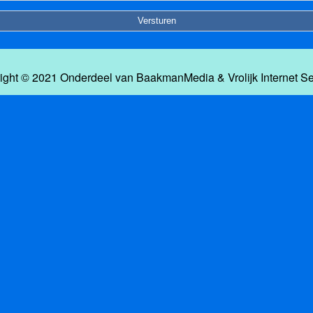
ight © 2021 Onderdeel van
BaakmanMedia
&
Vrolijk Internet S